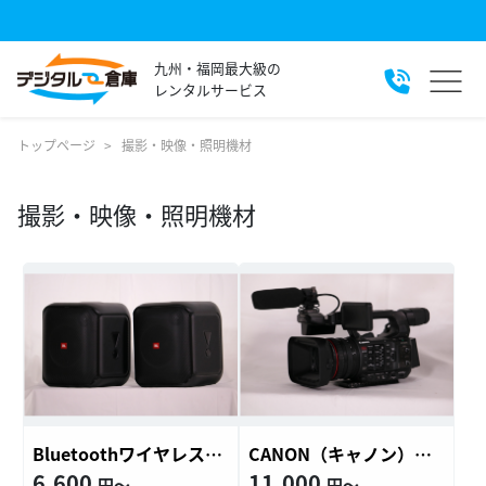
九州・福岡最大級の
レンタルサービス
トップページ
撮影・映像・照明機材
撮影・映像・照明機材
Bluetoothワイヤレススピーカー
CANON（キャノン）ビデオカメラ XF6…
6,600
11,000
円〜
円〜